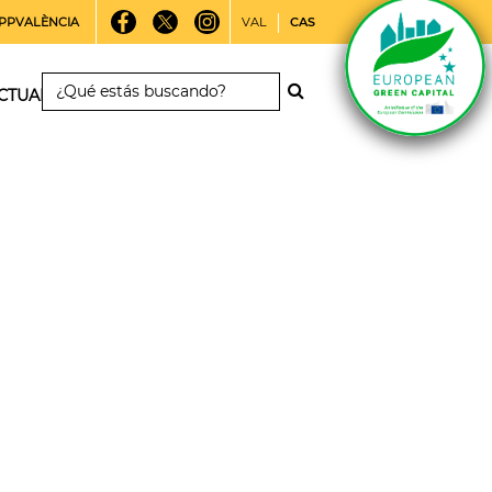
PPVALÈNCIA
VAL
CAS
CTUALIDAD