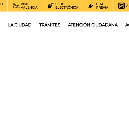
NO
VISIT
SEDE
CITA
A
VALENCIA
ELECTRÓNICA
PREVIA
O
LA CIUDAD
TRÁMITES
ATENCIÓN CIUDADANA
A