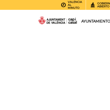
VALENCIA
GOBIER
AL
ABIERTO
MINUTO
AYUNTAMIENT