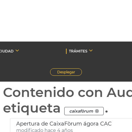
CIUDAD
TRÁMITES
Desplegar
Contenido con Au
etiqueta
.
caixafòrum
Apertura de CaixaFòrum ágora CAC
modificado hace 4 años