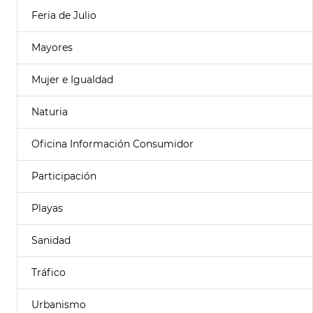
Feria de Julio
Mayores
Mujer e Igualdad
Naturia
Oficina Información Consumidor
Participación
Playas
Sanidad
Tráfico
Urbanismo