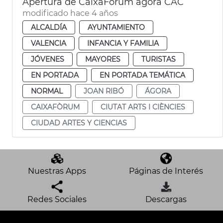
Apertura de CaixaFòrum ágora CAC
modificado hace 4 años
ALCALDÍA
AYUNTAMIENTO
VALENCIA
INFANCIA Y FAMILIA
JÓVENES
MAYORES
TURISTAS
EN PORTADA
EN PORTADA TEMÁTICA
NORMAL
JOAN RIBÓ
ÁGORA
CAIXAFÒRUM
CIUTAT ARTS I CIÈNCIES
CIUDAD ARTES Y CIENCIAS
Nuestras Apps
Páginas de Interés
Redes Sociales
Descargas