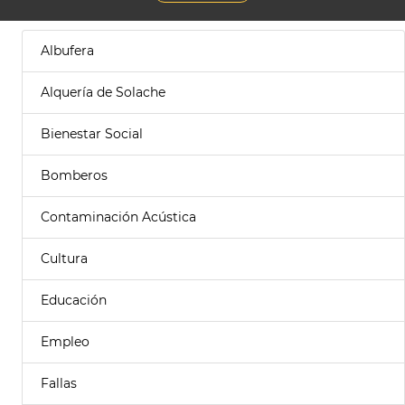
Albufera
Alquería de Solache
Bienestar Social
Bomberos
Contaminación Acústica
Cultura
Educación
Empleo
Fallas