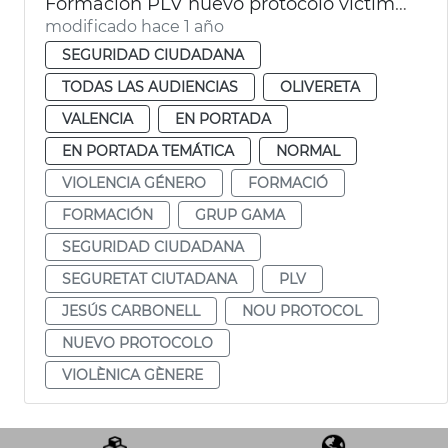
Formación PLV nuevo protocolo víctimas violencia género
modificado hace 1 año
SEGURIDAD CIUDADANA
TODAS LAS AUDIENCIAS
OLIVERETA
VALENCIA
EN PORTADA
EN PORTADA TEMÁTICA
NORMAL
VIOLENCIA GÉNERO
FORMACIÓ
FORMACIÓN
GRUP GAMA
SEGURIDAD CIUDADANA
SEGURETAT CIUTADANA
PLV
JESÚS CARBONELL
NOU PROTOCOL
NUEVO PROTOCOLO
VIOLÈNICA GÈNERE