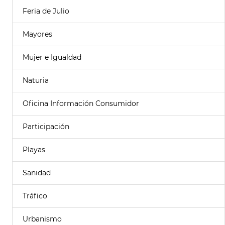
Feria de Julio
Mayores
Mujer e Igualdad
Naturia
Oficina Información Consumidor
Participación
Playas
Sanidad
Tráfico
Urbanismo