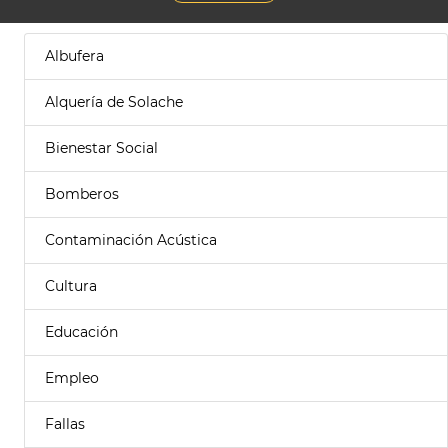
Albufera
Alquería de Solache
Bienestar Social
Bomberos
Contaminación Acústica
Cultura
Educación
Empleo
Fallas