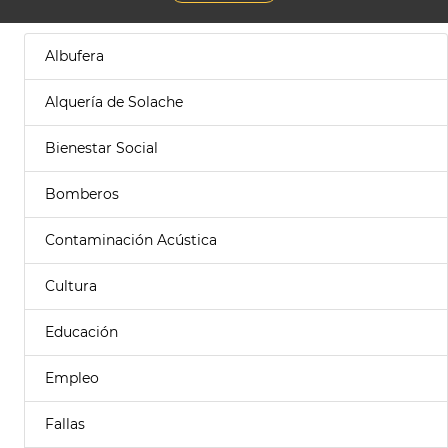
Albufera
Alquería de Solache
Bienestar Social
Bomberos
Contaminación Acústica
Cultura
Educación
Empleo
Fallas