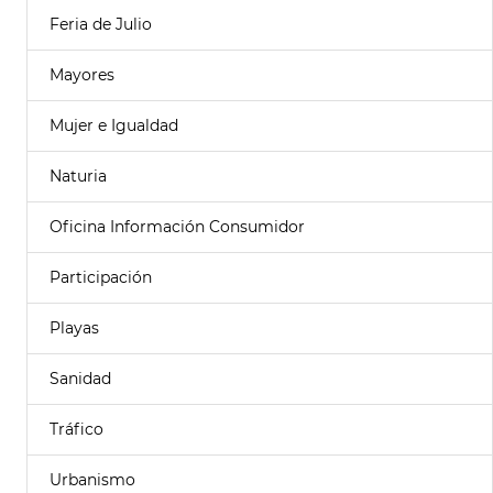
Feria de Julio
Mayores
Mujer e Igualdad
Naturia
Oficina Información Consumidor
Participación
Playas
Sanidad
Tráfico
Urbanismo