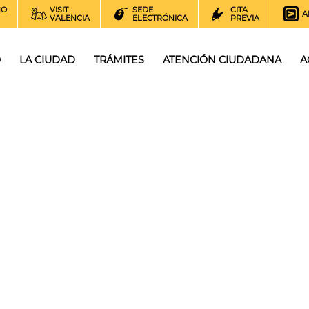
NO
VISIT
SEDE
CITA
A
VALENCIA
ELECTRÓNICA
PREVIA
O
LA CIUDAD
TRÁMITES
ATENCIÓN CIUDADANA
A