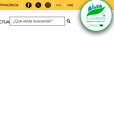
PPVALÈNCIA
VAL
CAS
CTUALIDAD