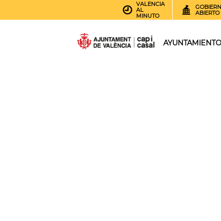
VALENCIA
GOBIER
AL
ABIERTO
MINUTO
AYUNTAMIENT