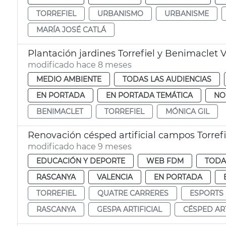
TORREFIEL
URBANISMO
URBANISME
MARÍA JOSÉ CATLÁ
Plantación jardines Torrefiel y Benimaclet 
modificado hace 8 meses
MEDIO AMBIENTE
TODAS LAS AUDIENCIAS
EN PORTADA
EN PORTADA TEMÁTICA
NO
BENIMACLET
TORREFIEL
MÓNICA GIL
Renovación césped artificial campos Torrefi
modificado hace 9 meses
EDUCACIÓN Y DEPORTE
WEB FDM
TODA
RASCANYA
VALENCIA
EN PORTADA
TORREFIEL
QUATRE CARRERES
ESPORTS
RASCANYA
GESPA ARTIFICIAL
CÉSPED ART