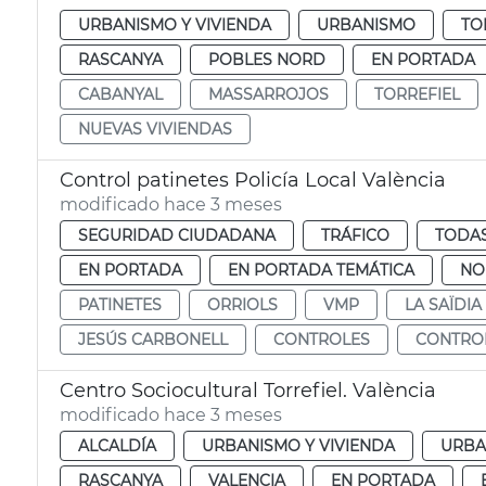
URBANISMO Y VIVIENDA
URBANISMO
TO
RASCANYA
POBLES NORD
EN PORTADA
CABANYAL
MASSARROJOS
TORREFIEL
NUEVAS VIVIENDAS
Control patinetes Policía Local València
modificado hace 3 meses
SEGURIDAD CIUDADANA
TRÁFICO
TODAS
EN PORTADA
EN PORTADA TEMÁTICA
NO
PATINETES
ORRIOLS
VMP
LA SAÏDIA
JESÚS CARBONELL
CONTROLES
CONTRO
Centro Sociocultural Torrefiel. València
modificado hace 3 meses
ALCALDÍA
URBANISMO Y VIVIENDA
URBA
RASCANYA
VALENCIA
EN PORTADA