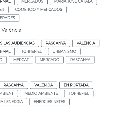
RMAL
MERCADOS
MARÍA JOSÉ CATALÁ
ER
COMERCIO Y MERCADOS
GERADES
e València
S LAS AUDIENCIAS
RASCANYA
VALENCIA
RMAL
TORREFIEL
URBANISMO
CO
MERCAT
MERCADO
RASCANYA
RASCANYA
VALENCIA
EN PORTADA
MBIENT
MEDIO AMBIENTE
TORREFIEL
A I ENERGIA
ENERGIES NETES