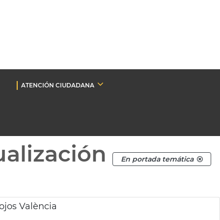
ATENCIÓN CIUDADANA
ualización
En portada temática
ojos València