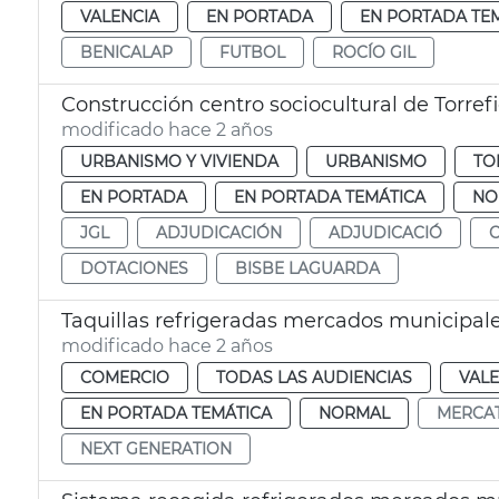
VALENCIA
EN PORTADA
EN PORTADA TE
BENICALAP
FUTBOL
ROCÍO GIL
Construcción centro sociocultural de Torrefi
modificado hace 2 años
URBANISMO Y VIVIENDA
URBANISMO
TO
EN PORTADA
EN PORTADA TEMÁTICA
NO
JGL
ADJUDICACIÓN
ADJUDICACIÓ
DOTACIONES
BISBE LAGUARDA
Taquillas refrigeradas mercados municipal
modificado hace 2 años
COMERCIO
TODAS LAS AUDIENCIAS
VALE
EN PORTADA TEMÁTICA
NORMAL
MERCA
NEXT GENERATION