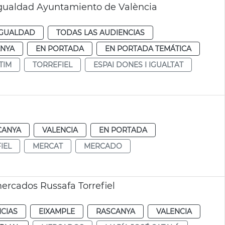
gualdad Ayuntamiento de València
IGUALDAD
TODAS LAS AUDIENCIAS
NYA
EN PORTADA
EN PORTADA TEMÁTICA
TIM
TORREFIEL
ESPAI DONES I IGUALTAT
CANYA
VALENCIA
EN PORTADA
IEL
MERCAT
MERCADO
mercados Russafa Torrefiel
CIAS
EIXAMPLE
RASCANYA
VALENCIA