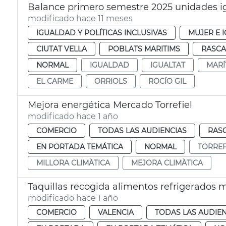
Balance primero semestre 2025 unidades i
modificado hace 11 meses
IGUALDAD Y POLÍTICAS INCLUSIVAS
MUJER E 
CIUTAT VELLA
POBLATS MARITIMS
RASCA
NORMAL
IGUALDAD
IGUALTAT
MARÍ
EL CARME
ORRIOLS
ROCÍO GIL
Mejora energética Mercado Torrefiel
modificado hace 1 año
COMERCIO
TODAS LAS AUDIENCIAS
RAS
EN PORTADA TEMÁTICA
NORMAL
TORREF
MILLORA CLIMÀTICA
MEJORA CLIMÀTICA
Taquillas recogida alimentos refrigerados 
modificado hace 1 año
COMERCIO
VALENCIA
TODAS LAS AUDIEN