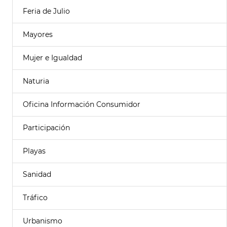
Feria de Julio
Mayores
Mujer e Igualdad
Naturia
Oficina Información Consumidor
Participación
Playas
Sanidad
Tráfico
Urbanismo