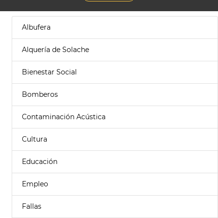
Albufera
Alquería de Solache
Bienestar Social
Bomberos
Contaminación Acústica
Cultura
Educación
Empleo
Fallas