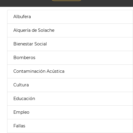
Albufera
Alquería de Solache
Bienestar Social
Bomberos
Contaminación Acústica
Cultura
Educación
Empleo
Fallas