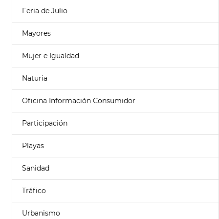
Feria de Julio
Mayores
Mujer e Igualdad
Naturia
Oficina Información Consumidor
Participación
Playas
Sanidad
Tráfico
Urbanismo