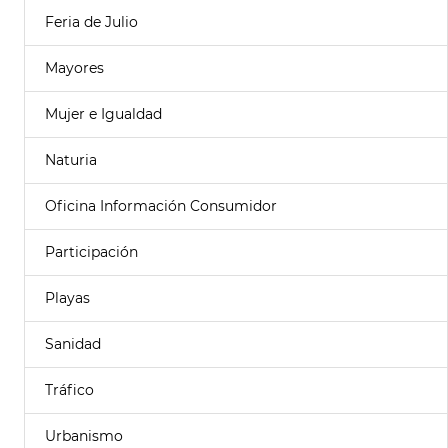
Feria de Julio
Mayores
Mujer e Igualdad
Naturia
Oficina Información Consumidor
Participación
Playas
Sanidad
Tráfico
Urbanismo