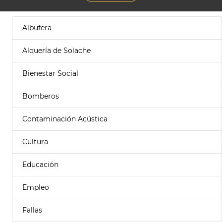
Albufera
Alquería de Solache
Bienestar Social
Bomberos
Contaminación Acústica
Cultura
Educación
Empleo
Fallas