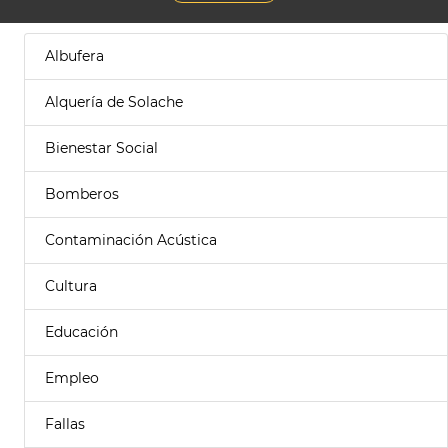
Albufera
Alquería de Solache
Bienestar Social
Bomberos
Contaminación Acústica
Cultura
Educación
Empleo
Fallas