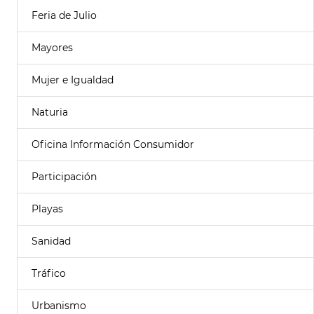
Feria de Julio
Mayores
Mujer e Igualdad
Naturia
Oficina Información Consumidor
Participación
Playas
Sanidad
Tráfico
Urbanismo