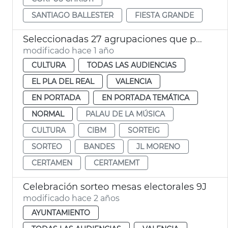
SANTIAGO BALLESTER
FIESTA GRANDE
Seleccionadas 27 agrupaciones que participarán en la 137 edició del CIBM
modificado hace 1 año
CULTURA
TODAS LAS AUDIENCIAS
EL PLA DEL REAL
VALENCIA
EN PORTADA
EN PORTADA TEMÁTICA
NORMAL
PALAU DE LA MÚSICA
CULTURA
CIBM
SORTEIG
SORTEO
BANDES
JL MORENO
CERTAMEN
CERTAMEMT
Celebración sorteo mesas electorales 9J
modificado hace 2 años
AYUNTAMIENTO