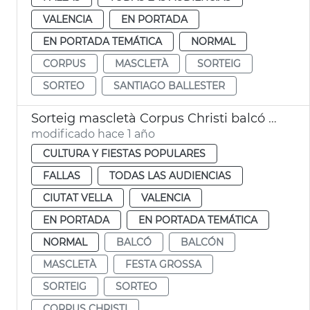
VALENCIA
EN PORTADA
EN PORTADA TEMÁTICA
NORMAL
CORPUS
MASCLETÀ
SORTEIG
SORTEO
SANTIAGO BALLESTER
Sorteig mascletà Corpus Christi balcó Ajuntament de València
modificado hace 1 año
CULTURA Y FIESTAS POPULARES
FALLAS
TODAS LAS AUDIENCIAS
CIUTAT VELLA
VALENCIA
EN PORTADA
EN PORTADA TEMÁTICA
NORMAL
BALCÓ
BALCÓN
MASCLETÀ
FESTA GROSSA
SORTEIG
SORTEO
CORPUS CHRISTI