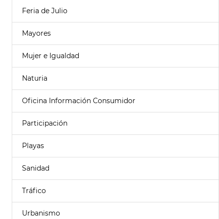
Feria de Julio
Mayores
Mujer e Igualdad
Naturia
Oficina Información Consumidor
Participación
Playas
Sanidad
Tráfico
Urbanismo