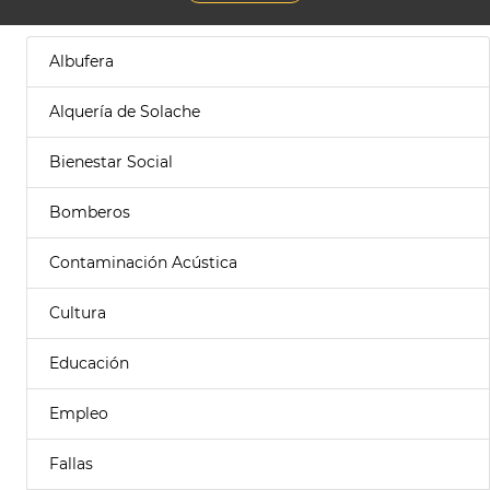
Albufera
Alquería de Solache
Bienestar Social
Bomberos
Contaminación Acústica
Cultura
Educación
Empleo
Fallas