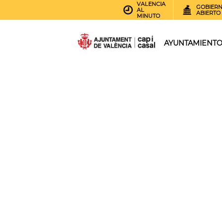
VALENCIA
GOBIER
AL
ABIERTO
MINUTO
AYUNTAMIENT