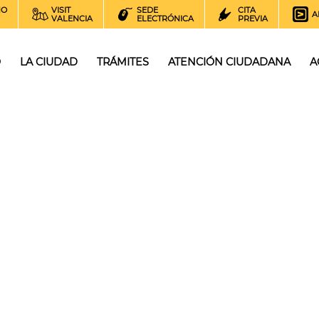
NO
VISIT
SEDE
CITA
A
VALENCIA
ELECTRÓNICA
PREVIA
O
LA CIUDAD
TRÁMITES
ATENCIÓN CIUDADANA
A