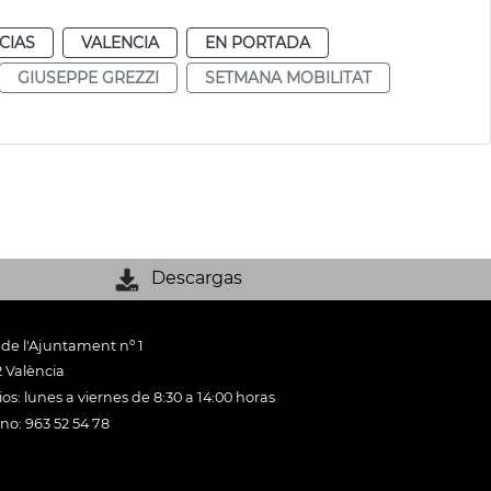
CIAS
VALENCIA
EN PORTADA
GIUSEPPE GREZZI
SETMANA MOBILITAT
Descargas
 de l'Ajuntament nº 1
 València
os: lunes a viernes de 8:30 a 14:00 horas
ono: 963 52 54 78