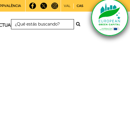
PPVALÈNCIA
VAL
CAS
CTUALIDAD