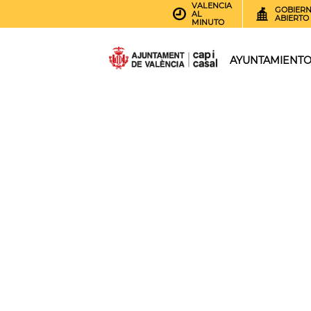
VALENCIA
GOBIER
AL
ABIERTO
MINUTO
AYUNTAMIENT