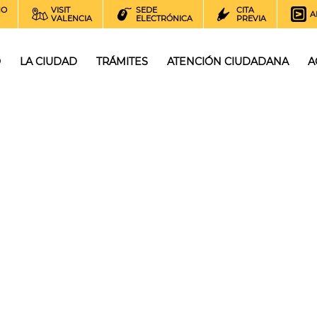
NO
VISIT
SEDE
CITA
A
VALENCIA
ELECTRÓNICA
PREVIA
O
LA CIUDAD
TRÁMITES
ATENCIÓN CIUDADANA
A