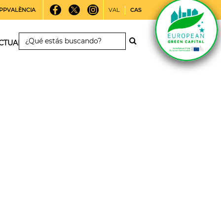
PPVALÈNCIA
VAL
CAS
CTUALIDAD