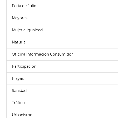
Feria de Julio
Mayores
Mujer e Igualdad
Naturia
Oficina Información Consumidor
Participación
Playas
Sanidad
Tráfico
Urbanismo