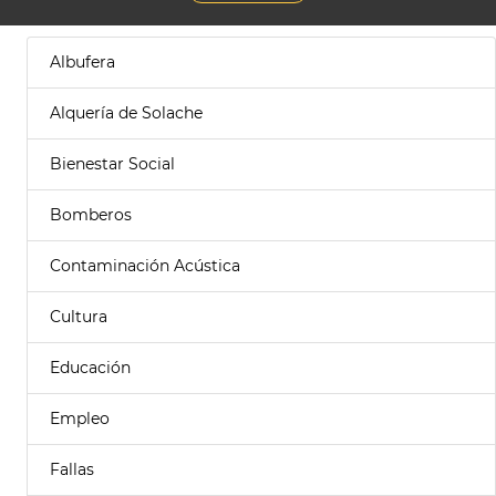
Albufera
Alquería de Solache
Bienestar Social
Bomberos
Contaminación Acústica
Cultura
Educación
Empleo
Fallas