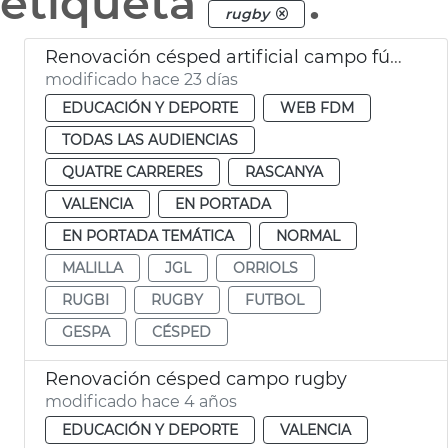
etiqueta
.
rugby
Renovación césped artificial campo fútbol Orriols y Quatre Carreres y campo rugby Cuatro Carreres València
modificado hace 23 días
EDUCACIÓN Y DEPORTE
WEB FDM
TODAS LAS AUDIENCIAS
QUATRE CARRERES
RASCANYA
VALENCIA
EN PORTADA
EN PORTADA TEMÁTICA
NORMAL
MALILLA
JGL
ORRIOLS
RUGBI
RUGBY
FUTBOL
GESPA
CÉSPED
Renovación césped campo rugby
modificado hace 4 años
EDUCACIÓN Y DEPORTE
VALENCIA