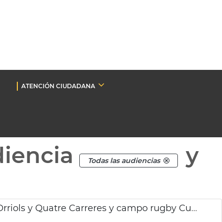
ATENCIÓN CIUDADANA
diencia
y
Todas las audiencias
Renovación césped artificial campo fútbol Orriols y Quatre Carreres y campo rugby Cuatro Carreres València