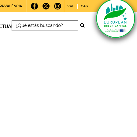
PPVALÈNCIA
VAL
CAS
CTUALIDAD