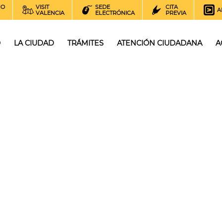
NO
VISIT
SEDE
CITA
A
VALENCIA
ELECTRÓNICA
PREVIA
O
LA CIUDAD
TRÁMITES
ATENCIÓN CIUDADANA
A