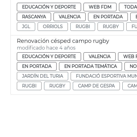
EDUCACIÓN Y DEPORTE
WEB FDM
TODA
RASCANYA
VALENCIA
EN PORTADA
JGL
ORRIOLS
RUGBI
RUGBY
F
Renovación césped campo rugby
modificado hace 4 años
EDUCACIÓN Y DEPORTE
VALENCIA
WEB 
EN PORTADA
EN PORTADA TEMÁTICA
NO
JARDÍN DEL TURIA
FUNDACIÓ ESPORTIVA MUN
RUGBI
RUGBY
CAMP DE GESPA
CAM