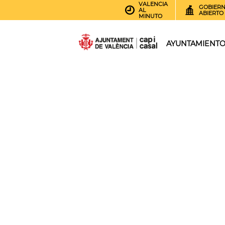
VALENCIA
GOBIER
AL
ABIERTO
MINUTO
AYUNTAMIENT