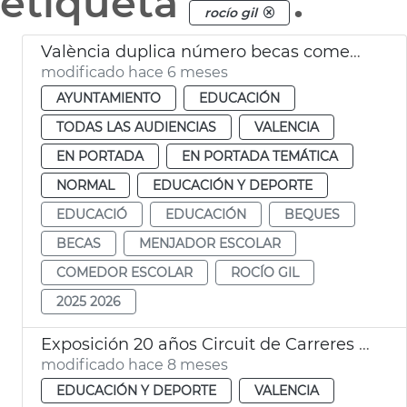
etiqueta
.
rocío gil
València duplica número becas comedor escolar
modificado hace 6 meses
AYUNTAMIENTO
EDUCACIÓN
TODAS LAS AUDIENCIAS
VALENCIA
EN PORTADA
EN PORTADA TEMÁTICA
NORMAL
EDUCACIÓN Y DEPORTE
EDUCACIÓ
EDUCACIÓN
BEQUES
BECAS
MENJADOR ESCOLAR
COMEDOR ESCOLAR
ROCÍO GIL
2025 2026
Exposición 20 años Circuit de Carreres Caixa Popular Ciutat de València
modificado hace 8 meses
EDUCACIÓN Y DEPORTE
VALENCIA