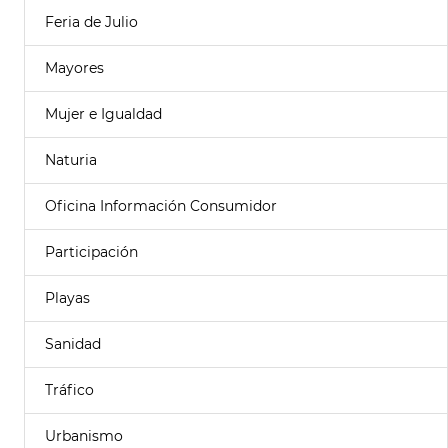
Feria de Julio
Mayores
Mujer e Igualdad
Naturia
Oficina Información Consumidor
Participación
Playas
Sanidad
Tráfico
Urbanismo