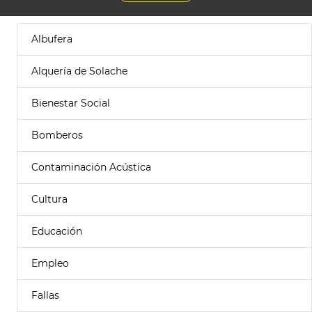
Albufera
Alquería de Solache
Bienestar Social
Bomberos
Contaminación Acústica
Cultura
Educación
Empleo
Fallas