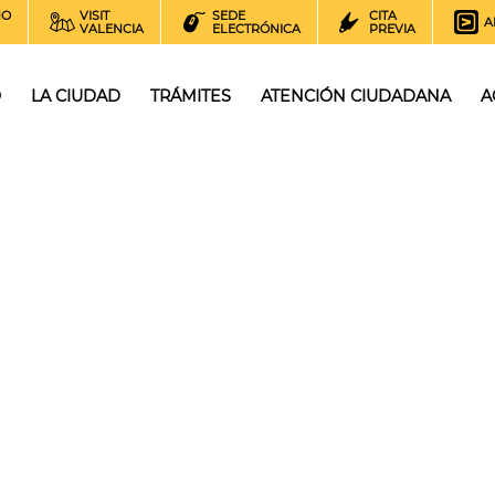
NO
VISIT
SEDE
CITA
A
VALENCIA
ELECTRÓNICA
PREVIA
O
LA CIUDAD
TRÁMITES
ATENCIÓN CIUDADANA
A