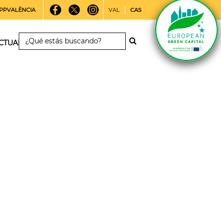
PPVALÈNCIA
VAL
CAS
CTUALIDAD