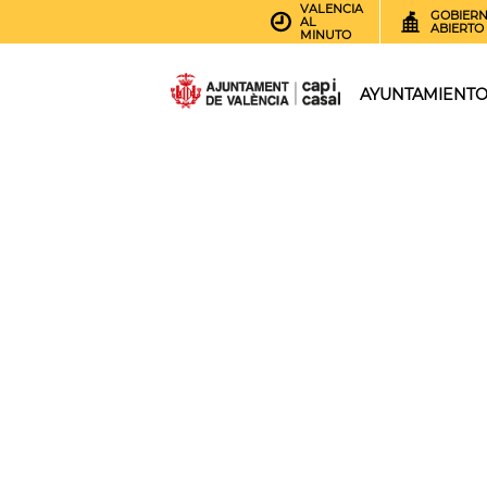
VALENCIA
GOBIER
AL
ABIERTO
MINUTO
AYUNTAMIENT