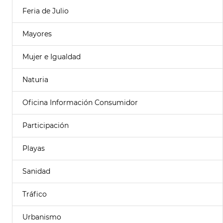
Feria de Julio
Mayores
Mujer e Igualdad
Naturia
Oficina Información Consumidor
Participación
Playas
Sanidad
Tráfico
Urbanismo