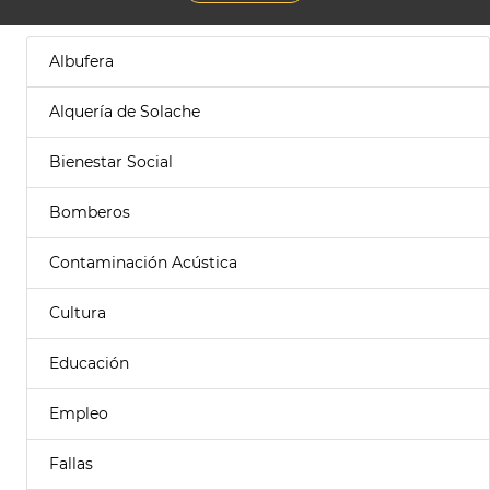
Albufera
Alquería de Solache
Bienestar Social
Bomberos
Contaminación Acústica
Cultura
Educación
Empleo
Fallas