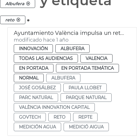
y etiqueta
Albufera
.
reto
Ayuntamiento València impulsa un reto GovTech para proteger la Albufera
modificado hace 1 año
INNOVACIÓN
ALBUFERA
TODAS LAS AUDIENCIAS
VALENCIA
EN PORTADA
EN PORTADA TEMÁTICA
NORMAL
ALBUFERA
JOSÉ GOSÁLBEZ
PAULA LLOBET
PARC NATURAL
PARQUE NATURAL
VALÈNCIA INNOVATION CAPITAL
GOVTECH
RETO
REPTE
MEDICIÓN AGUA
MEDICIÓ AIGUA