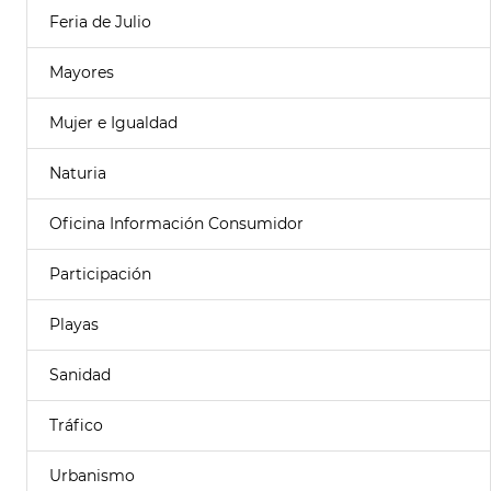
Feria de Julio
Mayores
Mujer e Igualdad
Naturia
Oficina Información Consumidor
Participación
Playas
Sanidad
Tráfico
Urbanismo