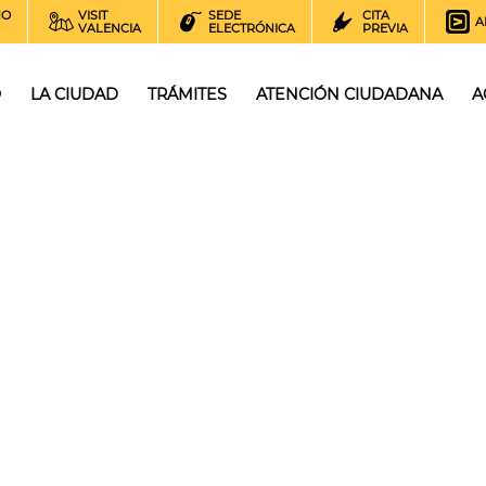
NO
VISIT
SEDE
CITA
A
VALENCIA
ELECTRÓNICA
PREVIA
O
LA CIUDAD
TRÁMITES
ATENCIÓN CIUDADANA
A