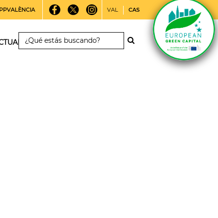
PPVALÈNCIA
VAL
CAS
CTUALIDAD