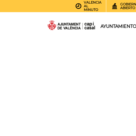
VALENCIA
GOBIER
AL
ABIERTO
MINUTO
AYUNTAMIENT