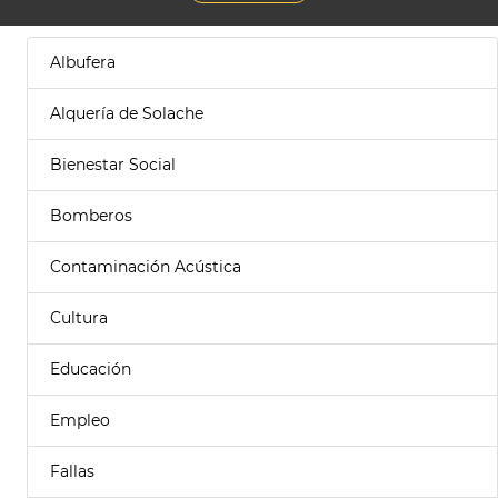
Albufera
Alquería de Solache
Bienestar Social
Bomberos
Contaminación Acústica
Cultura
Educación
Empleo
Fallas