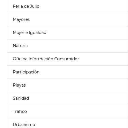
Feria de Julio
Mayores
Mujer e Igualdad
Naturia
Oficina Información Consumidor
Participación
Playas
Sanidad
Tráfico
Urbanismo