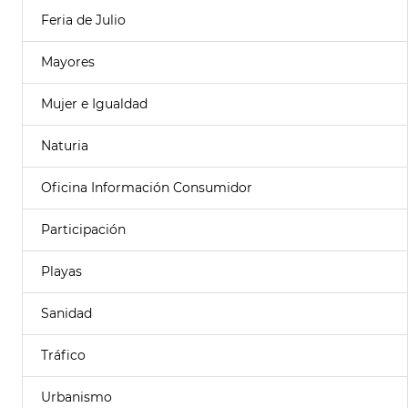
Feria de Julio
Mayores
Mujer e Igualdad
Naturia
Oficina Información Consumidor
Participación
Playas
Sanidad
Tráfico
Urbanismo