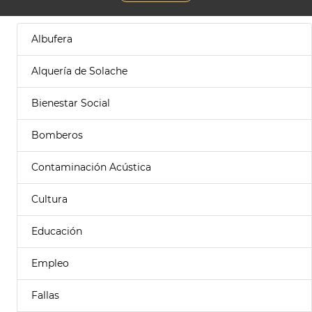
Albufera
Alquería de Solache
Bienestar Social
Bomberos
Contaminación Acústica
Cultura
Educación
Empleo
Fallas