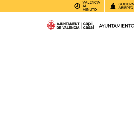
VALENCIA
GOBIER
AL
ABIERTO
MINUTO
AYUNTAMIENT