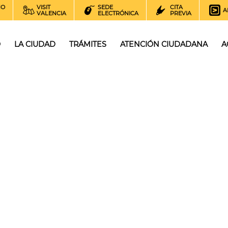
NO
VISIT
SEDE
CITA
A
VALENCIA
ELECTRÓNICA
PREVIA
O
LA CIUDAD
TRÁMITES
ATENCIÓN CIUDADANA
A