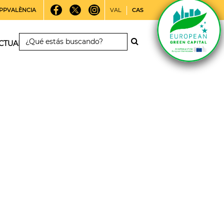
PPVALÈNCIA
VAL
CAS
CTUALIDAD