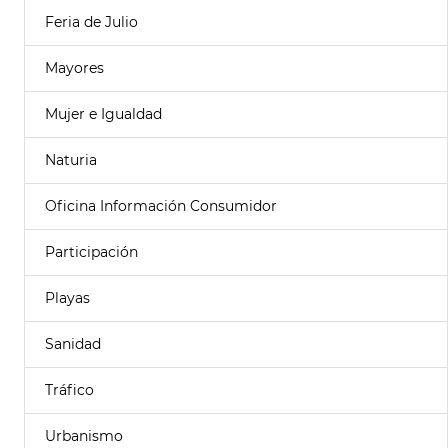
Feria de Julio
Mayores
Mujer e Igualdad
Naturia
Oficina Información Consumidor
Participación
Playas
Sanidad
Tráfico
Urbanismo