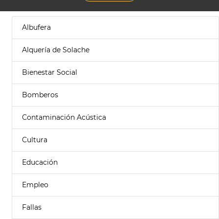
Albufera
Alquería de Solache
Bienestar Social
Bomberos
Contaminación Acústica
Cultura
Educación
Empleo
Fallas