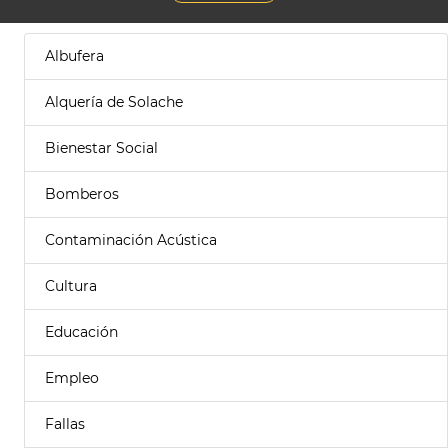
Albufera
Alquería de Solache
Bienestar Social
Bomberos
Contaminación Acústica
Cultura
Educación
Empleo
Fallas