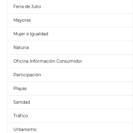
Feria de Julio
Mayores
Mujer e Igualdad
Naturia
Oficina Información Consumidor
Participación
Playas
Sanidad
Tráfico
Urbanismo