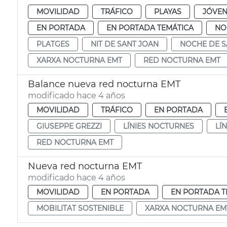
MOVILIDAD
TRÁFICO
PLAYAS
JÓVEN
EN PORTADA
EN PORTADA TEMÁTICA
NO
PLATGES
NIT DE SANT JOAN
NOCHE DE S
XARXA NOCTURNA EMT
RED NOCTURNA EMT
Balance nueva red nocturna EMT
modificado hace 4 años
MOVILIDAD
TRÁFICO
EN PORTADA
GIUSEPPE GREZZI
LÍNIES NOCTURNES
LÍ
RED NOCTURNA EMT
Nueva red nocturna EMT
modificado hace 4 años
MOVILIDAD
EN PORTADA
EN PORTADA T
MOBILITAT SOSTENIBLE
XARXA NOCTURNA EM