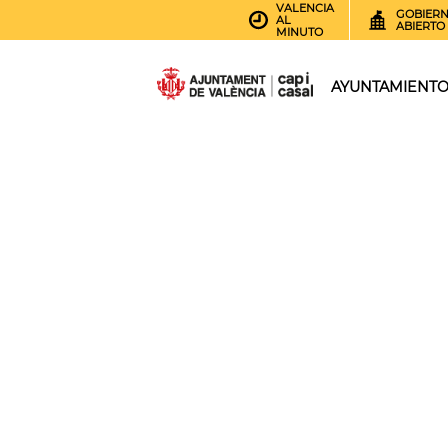
VALENCIA
GOBIER
AL
ABIERTO
MINUTO
AYUNTAMIENT