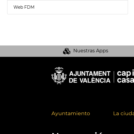
Web FDM
Nuestras Apps
Ayuntamiento
La ciud