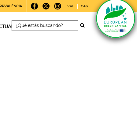
PPVALÈNCIA
VAL
CAS
CTUALIDAD