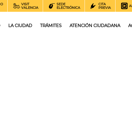
NO
VISIT
SEDE
CITA
A
VALENCIA
ELECTRÓNICA
PREVIA
O
LA CIUDAD
TRÁMITES
ATENCIÓN CIUDADANA
A