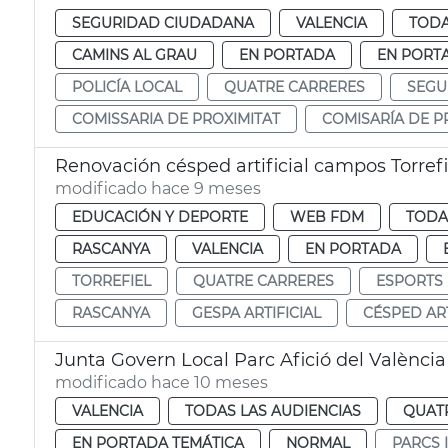
SEGURIDAD CIUDADANA
VALENCIA
TODA
CAMINS AL GRAU
EN PORTADA
EN PORT
POLICÍA LOCAL
QUATRE CARRERES
SEGU
COMISSARIA DE PROXIMITAT
COMISARÍA DE P
Renovación césped artificial campos Torrefi
modificado hace 9 meses
EDUCACIÓN Y DEPORTE
WEB FDM
TODA
RASCANYA
VALENCIA
EN PORTADA
TORREFIEL
QUATRE CARRERES
ESPORTS
RASCANYA
GESPA ARTIFICIAL
CÉSPED ART
Junta Govern Local Parc Afició del Valènci
modificado hace 10 meses
VALENCIA
TODAS LAS AUDIENCIAS
QUAT
EN PORTADA TEMÁTICA
NORMAL
PARCS 