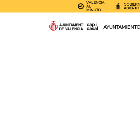
VALENCIA
GOBIER
AL
ABIERTO
MINUTO
AYUNTAMIENT