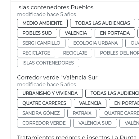
Islas contenedores Pueblos
modificado hace 5 años
MEDIO AMBIENTE
TODAS LAS AUDIENCIAS
POBLES SUD
VALENCIA
EN PORTADA
SERGI CAMPILLO
ECOLOGIA URBANA
QU
RECICLATGE
RECICLAJE
POBLES DEL NO
ISLAS CONTENEDORES
Corredor verde "València Sur"
modificado hace 5 años
URBANISMO Y VIVIENDA
TODAS LAS AUDIENC
QUATRE CARRERES
VALENCIA
EN PORTA
SANDRA GÓMEZ
PATRAIX
QUATRE CARR
CORREDOR VERDE
VALÈNCIA SUD
VALÈN
Tratamientos roedores e insectos La Punta