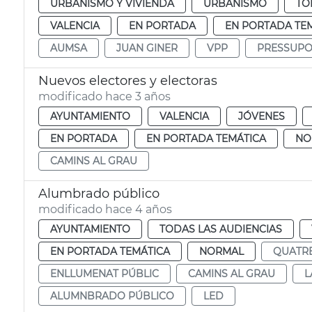
URBANISMO Y VIVIENDA
URBANISMO
TO
VALENCIA
EN PORTADA
EN PORTADA TE
AUMSA
JUAN GINER
VPP
PRESSUPO
Nuevos electores y electoras
modificado hace 3 años
AYUNTAMIENTO
VALENCIA
JÓVENES
EN PORTADA
EN PORTADA TEMÁTICA
NO
CAMINS AL GRAU
Alumbrado público
modificado hace 4 años
AYUNTAMIENTO
TODAS LAS AUDIENCIAS
EN PORTADA TEMÁTICA
NORMAL
QUATR
ENLLUMENAT PÚBLIC
CAMINS AL GRAU
L
ALUMNBRADO PÚBLICO
LED