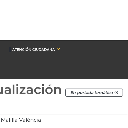
ATENCIÓN CIUDADANA
ualización
En portada temática
 Malilla València