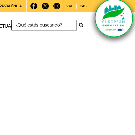
PPVALÈNCIA
VAL
CAS
CTUALIDAD