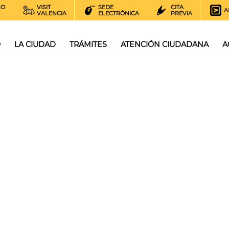
NO
VISIT
SEDE
CITA
A
VALENCIA
ELECTRÓNICA
PREVIA
O
LA CIUDAD
TRÁMITES
ATENCIÓN CIUDADANA
A