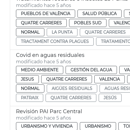
modificado hace 5 años
PUEBLOS DE VALÈNCIA
SALUD PÚBLICA
QUATRE CARRERES
POBLES SUD
VALENC
NORMAL
LA PUNTA
QUATRE CARRERES
TRACTAMENT CONTRA PLAGUES
TRATAMIENT
Covid en aguas residuales
modificado hace 5 años
MEDIO AMBIENTE
GESTIÓN DEL AGUA
VA
JESUS
QUATRE CARRERES
VALENCIA
NORMAL
AIGÜES RESIDUALS
AGUAS RES
PATRAIX
QUATRE CARRERES
JESÚS
Revisión PAI Parc Central
modificado hace 5 años
URBANISMO Y VIVIENDA
URBANISMO
TO