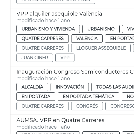
VPP alquiler asequible València
modificado hace 1 año
URBANISMO Y VIVIENDA
URBANISMO
VI
QUATRE CARRERES
VALENCIA
EN PORTA
QUATRE CARRERES
LLOGUER ASSEQUIBLE
JUAN GINER
VPP
Inauguración Congreso Semiconductores
modificado hace 1 año
ALCALDÍA
INNOVACIÓN
TODAS LAS AUDI
EN PORTADA
EN PORTADA TEMÁTICA
NO
QUATRE CARRERES
CONGRÉS
CONGRES
AUMSA. VPP en Quatre Carreres
modificado hace 1 año