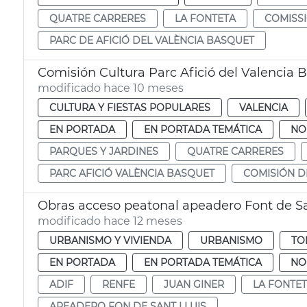
QUATRE CARRERES
LA FONTETA
COMISS
PARC DE AFICIÓ DEL VALÈNCIA BASQUET
Comisión Cultura Parc Afició del Valencia 
modificado hace 10 meses
CULTURA Y FIESTAS POPULARES
VALENCIA
EN PORTADA
EN PORTADA TEMÁTICA
NO
PARQUES Y JARDINES
QUATRE CARRERES
PARC AFICIÓ VALÈNCIA BASQUET
COMISIÓN D
Obras acceso peatonal apeadero Font de Sa
modificado hace 12 meses
URBANISMO Y VIVIENDA
URBANISMO
TO
EN PORTADA
EN PORTADA TEMÁTICA
NO
ADIF
RENFE
JUAN GINER
LA FONTE
APEADERO FON DE SANT LLUIS