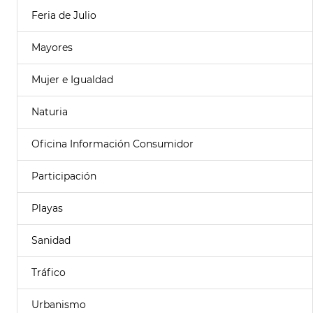
Feria de Julio
Mayores
Mujer e Igualdad
Naturia
Oficina Información Consumidor
Participación
Playas
Sanidad
Tráfico
Urbanismo