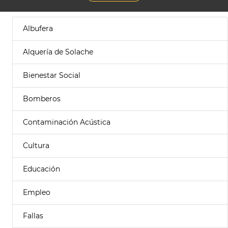
Albufera
Alquería de Solache
Bienestar Social
Bomberos
Contaminación Acústica
Cultura
Educación
Empleo
Fallas