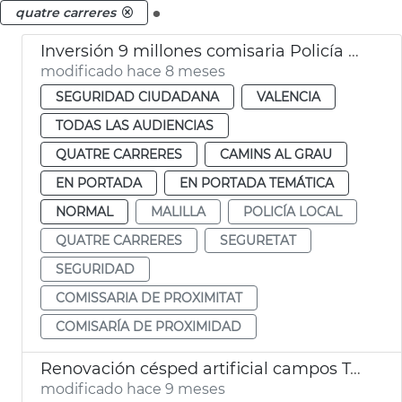
.
quatre carreres
Inversión 9 millones comisaria Policía Local Malilla València
modificado hace 8 meses
SEGURIDAD CIUDADANA
VALENCIA
TODAS LAS AUDIENCIAS
QUATRE CARRERES
CAMINS AL GRAU
EN PORTADA
EN PORTADA TEMÁTICA
NORMAL
MALILLA
POLICÍA LOCAL
QUATRE CARRERES
SEGURETAT
SEGURIDAD
COMISSARIA DE PROXIMITAT
COMISARÍA DE PROXIMIDAD
Renovación césped artificial campos Torrefiel y Quatre Carreres
modificado hace 9 meses