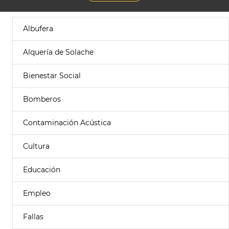
Albufera
Alquería de Solache
Bienestar Social
Bomberos
Contaminación Acústica
Cultura
Educación
Empleo
Fallas