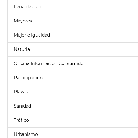
Feria de Julio
Mayores
Mujer e Igualdad
Naturia
Oficina Información Consumidor
Participación
Playas
Sanidad
Tráfico
Urbanismo