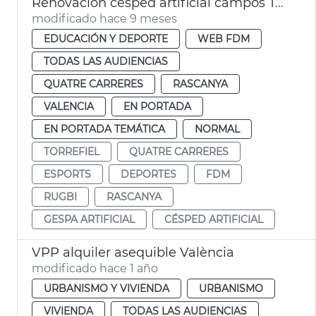
Renovación césped artificial campos Torrefiel y Quatre Carreres
modificado hace 9 meses
EDUCACIÓN Y DEPORTE
WEB FDM
TODAS LAS AUDIENCIAS
QUATRE CARRERES
RASCANYA
VALENCIA
EN PORTADA
EN PORTADA TEMÁTICA
NORMAL
TORREFIEL
QUATRE CARRERES
ESPORTS
DEPORTES
FDM
RUGBI
RASCANYA
GESPA ARTIFICIAL
CÉSPED ARTIFICIAL
VPP alquiler asequible València
modificado hace 1 año
URBANISMO Y VIVIENDA
URBANISMO
VIVIENDA
TODAS LAS AUDIENCIAS