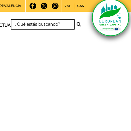
PPVALÈNCIA
VAL
CAS
CTUALIDAD