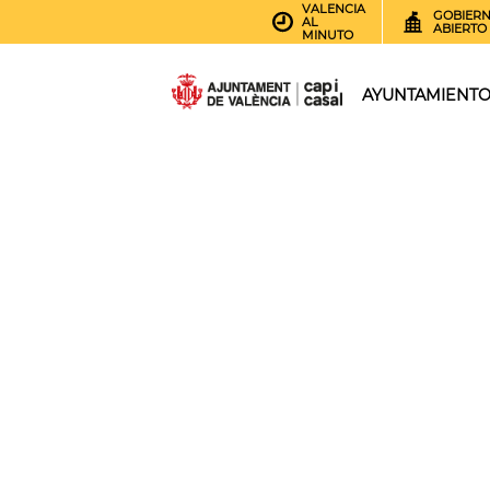
VALENCIA
GOBIER
AL
ABIERTO
MINUTO
AYUNTAMIENT