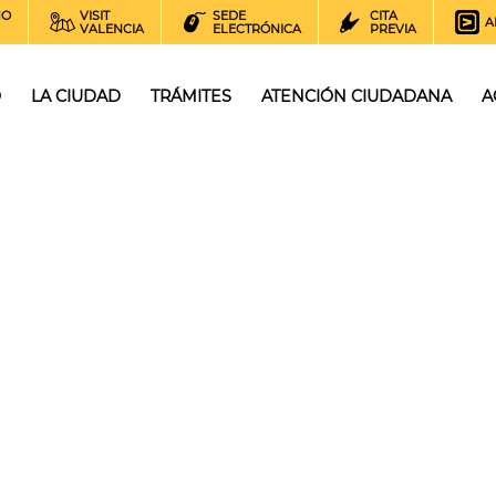
NO
VISIT
SEDE
CITA
A
VALENCIA
ELECTRÓNICA
PREVIA
O
LA CIUDAD
TRÁMITES
ATENCIÓN CIUDADANA
A