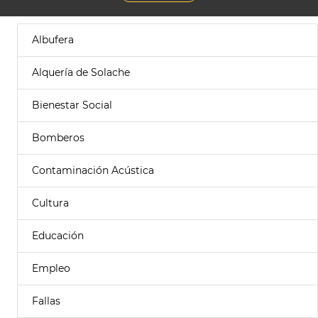
Albufera
Alquería de Solache
Bienestar Social
Bomberos
Contaminación Acústica
Cultura
Educación
Empleo
Fallas