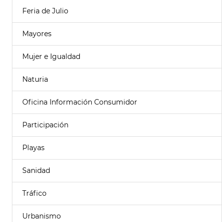
Feria de Julio
Mayores
Mujer e Igualdad
Naturia
Oficina Información Consumidor
Participación
Playas
Sanidad
Tráfico
Urbanismo