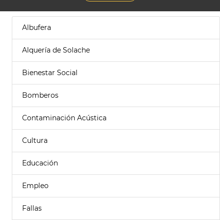
Albufera
Alquería de Solache
Bienestar Social
Bomberos
Contaminación Acústica
Cultura
Educación
Empleo
Fallas