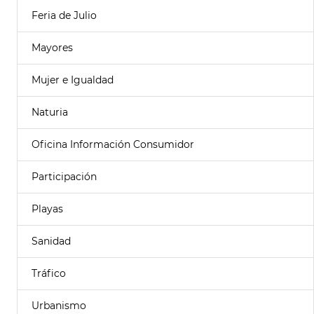
Feria de Julio
Mayores
Mujer e Igualdad
Naturia
Oficina Información Consumidor
Participación
Playas
Sanidad
Tráfico
Urbanismo