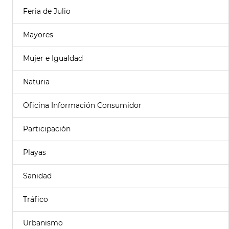
Feria de Julio
Mayores
Mujer e Igualdad
Naturia
Oficina Información Consumidor
Participación
Playas
Sanidad
Tráfico
Urbanismo