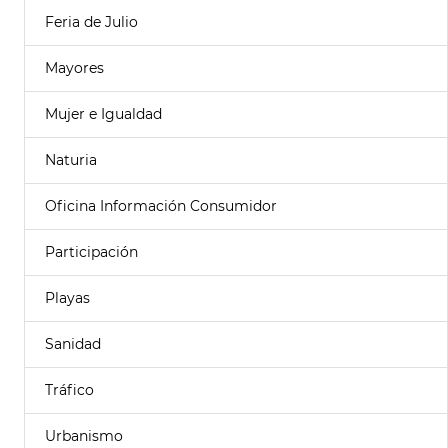
Feria de Julio
Mayores
Mujer e Igualdad
Naturia
Oficina Información Consumidor
Participación
Playas
Sanidad
Tráfico
Urbanismo