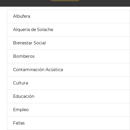
Albufera
Alquería de Solache
Bienestar Social
Bomberos
Contaminación Acústica
Cultura
Educación
Empleo
Fallas