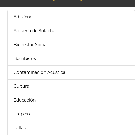
Albufera
Alquería de Solache
Bienestar Social
Bomberos
Contaminación Acústica
Cultura
Educación
Empleo
Fallas