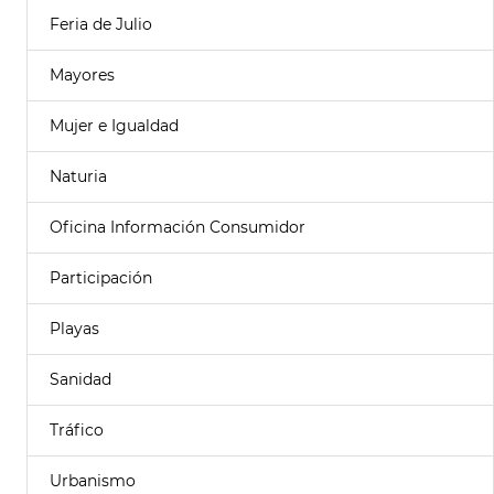
Feria de Julio
Mayores
Mujer e Igualdad
Naturia
Oficina Información Consumidor
Participación
Playas
Sanidad
Tráfico
Urbanismo