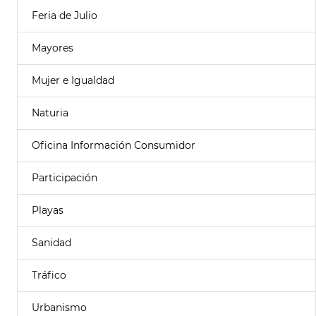
Feria de Julio
Mayores
Mujer e Igualdad
Naturia
Oficina Información Consumidor
Participación
Playas
Sanidad
Tráfico
Urbanismo