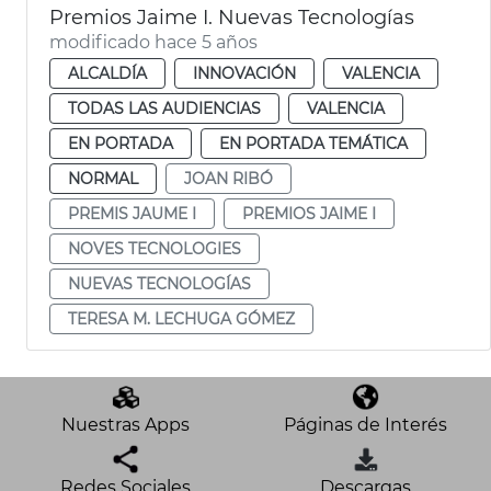
Premios Jaime I. Nuevas Tecnologías
modificado hace 5 años
ALCALDÍA
INNOVACIÓN
VALENCIA
TODAS LAS AUDIENCIAS
VALENCIA
EN PORTADA
EN PORTADA TEMÁTICA
NORMAL
JOAN RIBÓ
PREMIS JAUME I
PREMIOS JAIME I
NOVES TECNOLOGIES
NUEVAS TECNOLOGÍAS
TERESA M. LECHUGA GÓMEZ
Nuestras Apps
Páginas de Interés
Redes Sociales
Descargas