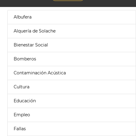
Albufera
Alquería de Solache
Bienestar Social
Bomberos
Contaminación Acústica
Cultura
Educación
Empleo
Fallas