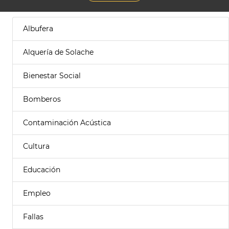
Albufera
Alquería de Solache
Bienestar Social
Bomberos
Contaminación Acústica
Cultura
Educación
Empleo
Fallas