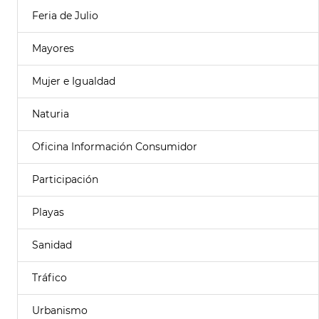
Feria de Julio
Mayores
Mujer e Igualdad
Naturia
Oficina Información Consumidor
Participación
Playas
Sanidad
Tráfico
Urbanismo