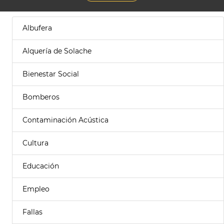
Albufera
Alquería de Solache
Bienestar Social
Bomberos
Contaminación Acústica
Cultura
Educación
Empleo
Fallas