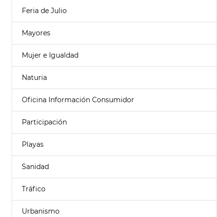
Feria de Julio
Mayores
Mujer e Igualdad
Naturia
Oficina Información Consumidor
Participación
Playas
Sanidad
Tráfico
Urbanismo