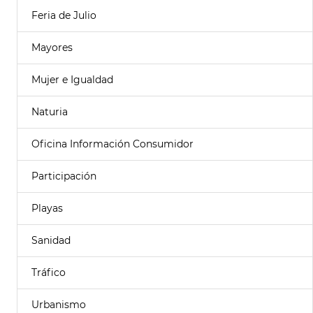
Feria de Julio
Mayores
Mujer e Igualdad
Naturia
Oficina Información Consumidor
Participación
Playas
Sanidad
Tráfico
Urbanismo