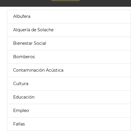
Albufera
Alquería de Solache
Bienestar Social
Bomberos
Contaminación Acústica
Cultura
Educación
Empleo
Fallas