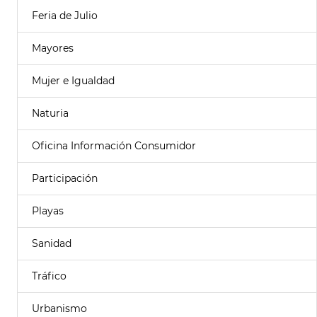
Feria de Julio
Mayores
Mujer e Igualdad
Naturia
Oficina Información Consumidor
Participación
Playas
Sanidad
Tráfico
Urbanismo