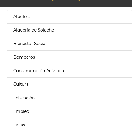
Albufera
Alquería de Solache
Bienestar Social
Bomberos
Contaminación Acústica
Cultura
Educación
Empleo
Fallas