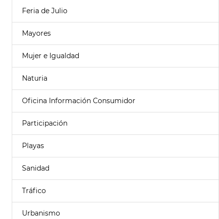
Feria de Julio
Mayores
Mujer e Igualdad
Naturia
Oficina Información Consumidor
Participación
Playas
Sanidad
Tráfico
Urbanismo