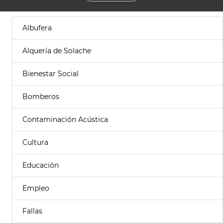
Albufera
Alquería de Solache
Bienestar Social
Bomberos
Contaminación Acústica
Cultura
Educación
Empleo
Fallas