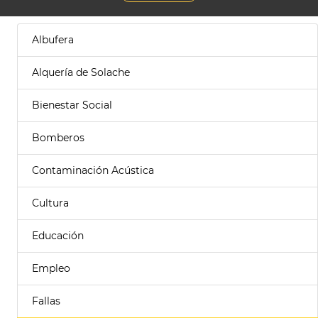
Albufera
Alquería de Solache
Bienestar Social
Bomberos
Contaminación Acústica
Cultura
Educación
Empleo
Fallas