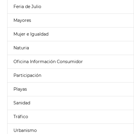
Feria de Julio
Mayores
Mujer e Igualdad
Naturia
Oficina Información Consumidor
Participación
Playas
Sanidad
Tráfico
Urbanismo