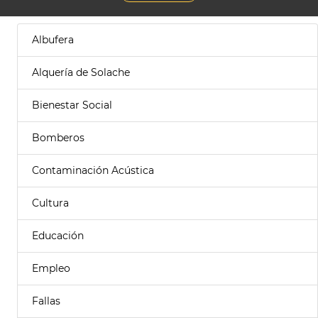
Albufera
Alquería de Solache
Bienestar Social
Bomberos
Contaminación Acústica
Cultura
Educación
Empleo
Fallas