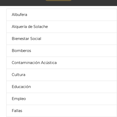
Albufera
Alquería de Solache
Bienestar Social
Bomberos
Contaminación Acústica
Cultura
Educación
Empleo
Fallas