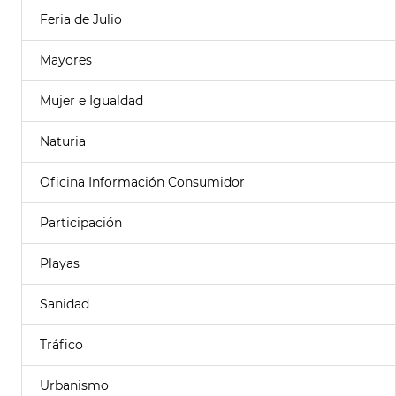
Feria de Julio
Mayores
Mujer e Igualdad
Naturia
Oficina Información Consumidor
Participación
Playas
Sanidad
Tráfico
Urbanismo