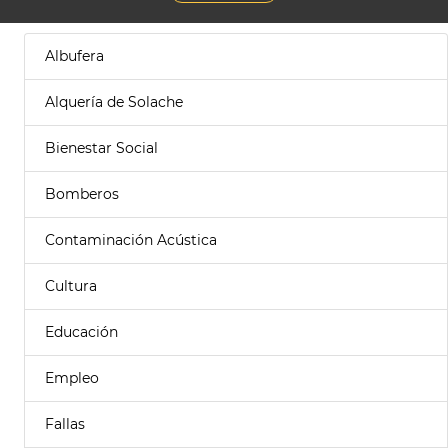
Albufera
Alquería de Solache
Bienestar Social
Bomberos
Contaminación Acústica
Cultura
Educación
Empleo
Fallas