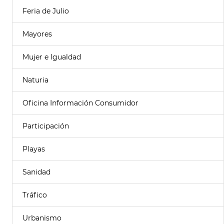
Feria de Julio
Mayores
Mujer e Igualdad
Naturia
Oficina Información Consumidor
Participación
Playas
Sanidad
Tráfico
Urbanismo