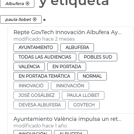
y etiqueta
Albufera
.
paula llobet
Repte GovTech Innovación Albufera Ayuntamiento de València
modificado hace 2 meses
AYUNTAMIENTO
ALBUFERA
TODAS LAS AUDIENCIAS
POBLES SUD
VALENCIA
EN PORTADA
EN PORTADA TEMÁTICA
NORMAL
INNOVACIÓ
INNOVACIÓN
JOSÉ GOSÁLBEZ
PAULA LLOBET
DEVESA ALBUFERA
GOVTECH
Ayuntamiento València impulsa un reto GovTech para proteger la Albufera
modificado hace 1 año