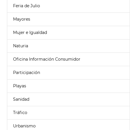
Feria de Julio
Mayores
Mujer e Igualdad
Naturia
Oficina Información Consumidor
Participación
Playas
Sanidad
Tráfico
Urbanismo