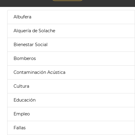
Albufera
Alquería de Solache
Bienestar Social
Bomberos
Contaminación Acústica
Cultura
Educación
Empleo
Fallas