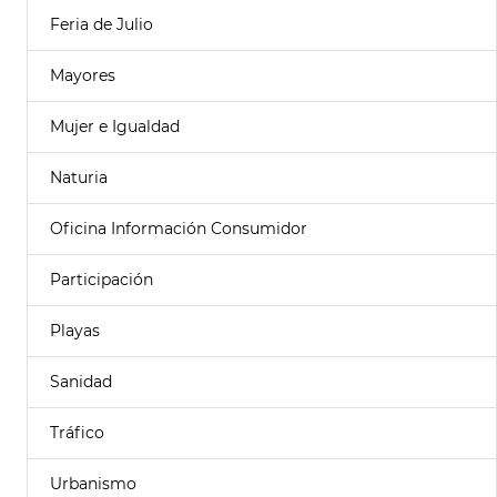
Feria de Julio
Mayores
Mujer e Igualdad
Naturia
Oficina Información Consumidor
Participación
Playas
Sanidad
Tráfico
Urbanismo