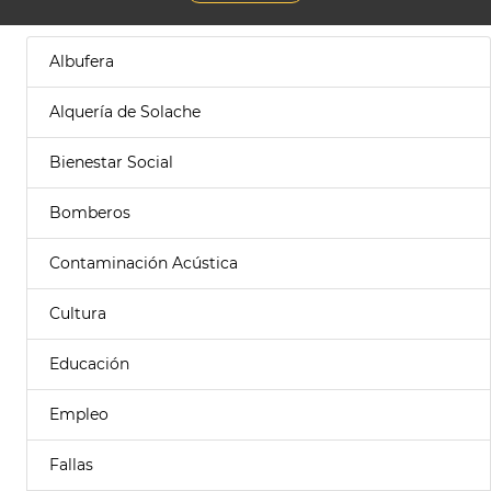
Albufera
Alquería de Solache
Bienestar Social
Bomberos
Contaminación Acústica
Cultura
Educación
Empleo
Fallas