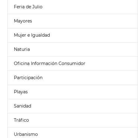
Feria de Julio
Mayores
Mujer e Igualdad
Naturia
Oficina Información Consumidor
Participación
Playas
Sanidad
Tráfico
Urbanismo