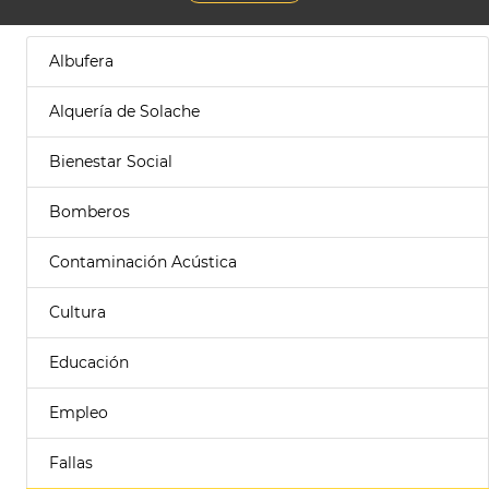
Albufera
Alquería de Solache
Bienestar Social
Bomberos
Contaminación Acústica
Cultura
Educación
Empleo
Fallas