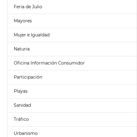
Feria de Julio
Mayores
Mujer e Igualdad
Naturia
Oficina Información Consumidor
Participación
Playas
Sanidad
Tráfico
Urbanismo