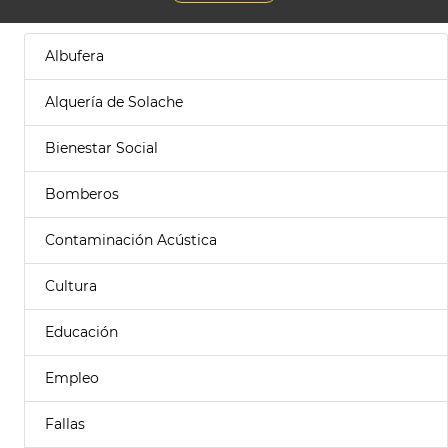
Albufera
Alquería de Solache
Bienestar Social
Bomberos
Contaminación Acústica
Cultura
Educación
Empleo
Fallas