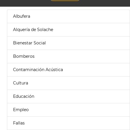
Albufera
Alquería de Solache
Bienestar Social
Bomberos
Contaminación Acústica
Cultura
Educación
Empleo
Fallas