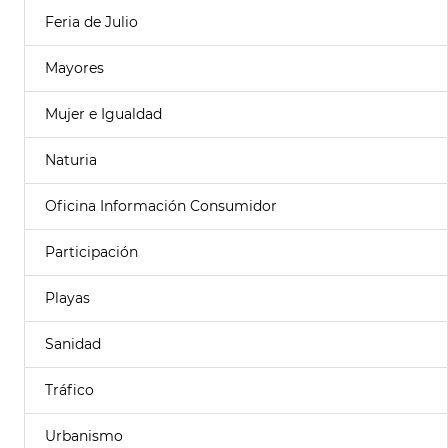
Feria de Julio
Mayores
Mujer e Igualdad
Naturia
Oficina Información Consumidor
Participación
Playas
Sanidad
Tráfico
Urbanismo